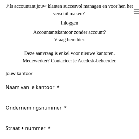
Skip to main content
AccDesk H1
Als accountant jouw klanten succesvol managen en voor hen het
verschil maken?
Tog
Inloggen
Accountantskantoor zonder account?
Vraag hem hier.
Deze aanvraag is enkel voor nieuwe kantoren.
Medewerker? Contacteer je Accdesk-beheerder.
Jouw kantoor
Naam van je kantoor
Ondernemingsnummer
Straat + nummer