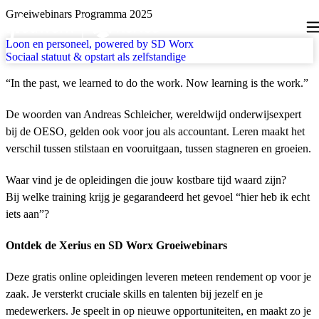
Skip to main content
AccDesk H1
Groeiwebinars Programma 2025
Tog
Loon en personeel, powered by SD Worx
Sociaal statuut & opstart als zelfstandige
“In the past, we learned to do the work. Now learning is the work.”
De woorden van Andreas Schleicher, wereldwijd onderwijsexpert
bij de OESO, gelden ook voor jou als accountant. Leren maakt het
verschil tussen stilstaan en vooruitgaan, tussen stagneren en groeien.
Waar vind je de opleidingen die jouw kostbare tijd waard zijn?
Bij welke training krijg je gegarandeerd het gevoel “hier heb ik echt
iets aan”?
Ontdek de Xerius en SD Worx Groeiwebinars
Deze gratis online opleidingen leveren meteen rendement op voor je
zaak. Je versterkt cruciale skills en talenten bij jezelf en je
medewerkers. Je speelt in op nieuwe opportuniteiten, en maakt zo je